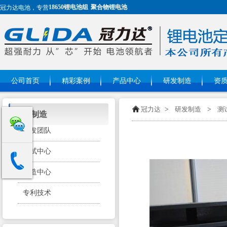
18650锂电池组
聚合物锂电池
冠力达电池，专营
公司首页
精彩案例
产品中心
研发制造
资
冠力达
>
研发制造
>
测
研发制造
开发团队
测试中心
制造中心
专利技术